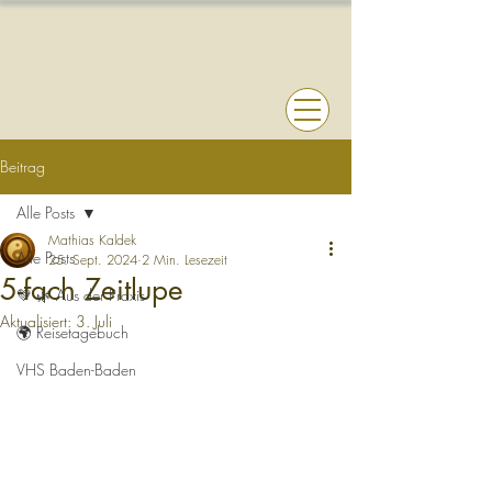
Beitrag
Alle Posts
Mathias Kaldek
Alle Posts
25. Sept. 2024
2 Min. Lesezeit
5-fach Zeitlupe
💚 🌿 Aus der Praxis
Aktualisiert:
3. Juli
🌍 Reisetagebuch
VHS Baden-Baden