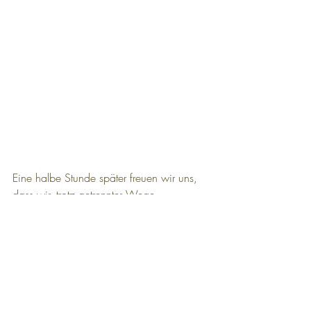
Eine halbe Stunde später freuen wir uns, 
dass wir, trotz getrennter Wege, 
gemeinsam die Albergue erreichen 😊