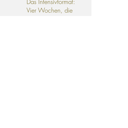
Das Intensivformat:
Vier Wochen, die
verändern
Wenn du es ernst meinst und tief
gehen willst, ist dieses Format das
Wirksamste, was ich anbiete.
Zwanzig Sitzungen in vier Wochen;
strukturiert, tiefgehend und
aufeinander aufbauend.
1. Woche - Orientierung
Wir schauen gemeinsam, was dich
wirklich bewegt. Welche
Seelenanteile wollen gesehen
werden? Was wurde bisher nicht
gelebt?