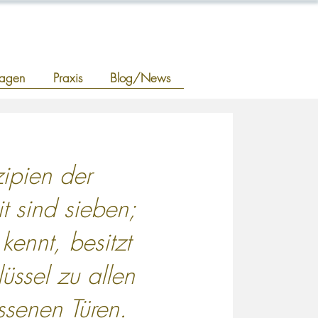
ragen
Praxis
Blog/News
zipien der
 sind sieben;
kennt, besitzt
üssel zu allen
ssenen Türen.