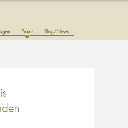
ragen
Praxis
Blog/News
is
aden