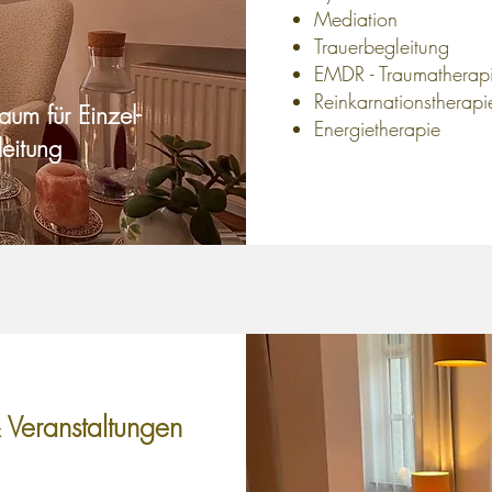
Mediation
Trauerbegleitung
EMDR - Traumatherap
Reinkarnationstherapi
aum für Einzel-
Energietherapie
eitung
 Veranstaltungen