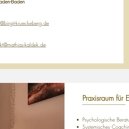
aden-Baden
t@birgit-krueckeberg.de
kt@mathias-kaldek.de
Praxisraum für 
Psychologische Berat
Systemisches Coachi