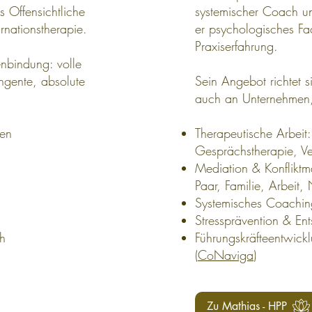
 Offensichtliche
systemischer Coach un
rnationstherapie.
er psychologisches Fa
Praxiserfahrung.
enbindung: volle
ingente, absolute
Sein Angebot richtet 
auch an Unternehmen,
gen
Therapeutische Arbeit:
Gesprächstherapie, Ve
Mediation & Konflikt
Paar, Familie, Arbeit,
Systemisches Coaching
Stressprävention & En
ch
Führungskräfteentwick
(
CoNaviga
)
Zu Mathias - HPP