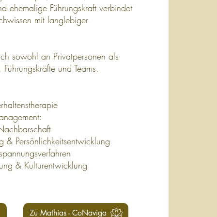
d ehemalige Führungskraft verbindet
chwissen mit langlebiger
sich sowohl an Privatpersonen als
 Führungskräfte und Teams.
rhaltenstherapie
management:
 Nachbarschaft
 & Persönlichkeitsentwicklung
tspannungsverfahren
lung & Kulturentwicklung
Zu Mathias - CoNaviga