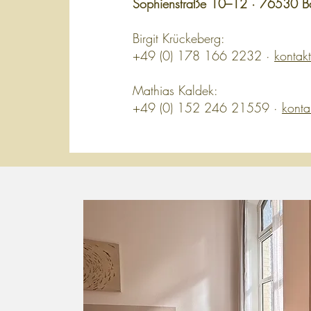
Sophienstraße 10–12 · 76530 B
Birgit Krückeberg:
+49 (0) 178 166 2232 ·
kontak
Mathias Kaldek:
+49 (0) 152 246 21559 ·
konta