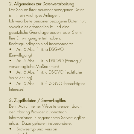
2. Allgemeines zur Datenverarbeitung
Der Schutz Ihrer personenbezogenen Daten
ist mir ein wichtiges Anliegen.
Ich verarbeite personenbezogene Daten nur,
soweit dies erforderlich ist und eine
gesetzliche Grundlage besteht oder Sie mir
Ihre Einwilligung erteilt haben.
Rechtsgrundlagen sind insbesondere:
• Art. 6 Abs. 1 lit. a DSGVO
(Einwilligung)
• Art. 6 Abs. 1 lit. b DSGVO (Vertrag /
vorvertragliche Maßnahmen)
• Art. 6 Abs. 1 lit. c DSGVO (rechtliche
Verpflichtung)
• Art. 6 Abs. 1 lit. f DSGVO (berechtigtes
Interesse)
3. Zugriffsdaten / Server-Logfiles
Beim Aufruf meiner Website werden durch
den Hosting-Provider automatisch
Informationen in sogenannten Server-Logfiles
erfasst. Dazu gehören insbesondere:
• Browsertyp und -version