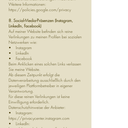
Weitere Informationen:
https://policies.google.com/privacy
8. Social-Media-Präsenzen (Instagram,
LinkedIn, Facebook)
Auf meiner Website befinden sich reine
Verlinkungen zu meinen Profilen bei sozialen
Netzwerken wie:
• Instagram
• LinkedIn
• Facebook
Beim Anklicken eines solchen Links verlassen
Sie meine Website.
Ab diesem Zeitpunkt erfolgt die
Datenverarbeitung ausschließlich durch den
jeweiligen Plattformbetreiber in eigener
Verantwortung.
Für diese reinen Verlinkungen ist keine
Einwilligung erforderlich.
Datenschutzhinweise der Anbieter:
• Instagram:
https://privacycenter.instagram.com
• LinkedIn: