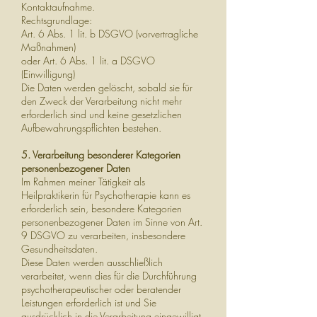
Kontaktaufnahme.
Rechtsgrundlage:
Art. 6 Abs. 1 lit. b DSGVO (vorvertragliche
Maßnahmen)
oder Art. 6 Abs. 1 lit. a DSGVO
(Einwilligung)
Die Daten werden gelöscht, sobald sie für
den Zweck der Verarbeitung nicht mehr
erforderlich sind und keine gesetzlichen
Aufbewahrungspflichten bestehen.
5. Verarbeitung besonderer Kategorien
personenbezogener Daten
Im Rahmen meiner Tätigkeit als
Heilpraktikerin für Psychotherapie kann es
erforderlich sein, besondere Kategorien
personenbezogener Daten im Sinne von Art.
9 DSGVO zu verarbeiten, insbesondere
Gesundheitsdaten.
Diese Daten werden ausschließlich
verarbeitet, wenn dies für die Durchführung
psychotherapeutischer oder beratender
Leistungen erforderlich ist und Sie
ausdrücklich in die Verarbeitung eingewilligt