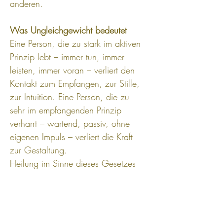
anderen.
Was Ungleichgewicht bedeutet
Eine Person, die zu stark im aktiven 
Prinzip lebt – immer tun, immer 
leisten, immer voran – verliert den 
Kontakt zum Empfangen, zur Stille, 
zur Intuition. Eine Person, die zu 
sehr im empfangenden Prinzip 
verharrt – wartend, passiv, ohne 
eigenen Impuls – verliert die Kraft 
zur Gestaltung.
Heilung im Sinne dieses Gesetzes 
bedeutet: beide Prinzipien in sich zu 
halten und je nach Situation das zu 
aktivieren, was gebraucht wird. Das 
ist eine tiefe Form innerer Reife.