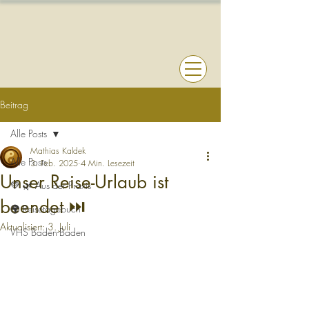
Beitrag
Alle Posts
Mathias Kaldek
Alle Posts
3. Feb. 2025
4 Min. Lesezeit
Unser Reise-Urlaub ist
💚 🌿 Aus der Praxis
beendet ⏭️
🌍 Reisetagebuch
Aktualisiert:
3. Juli
VHS Baden-Baden