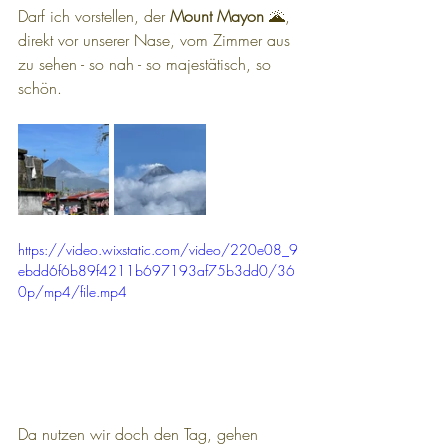
Darf ich vorstellen, der 
Mount Mayon
 🌋, 
direkt vor unserer Nase, vom Zimmer aus 
zu sehen - so nah - so majestätisch, so 
schön.
https://video.wixstatic.com/video/220e08_9
ebdd6f6b89f4211b697193af75b3dd0/36
0p/mp4/file.mp4
Da nutzen wir doch den Tag, gehen 