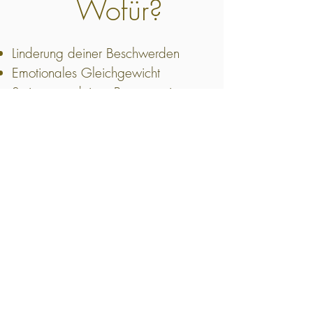
Wofür?
Linderung deiner Beschwerden
Emotionales Gleichgewicht
Steigerung deines Bewusstseins
Auftanken deiner Energiereserven
Kraft für die kommenden Etappen
Ziel: Ankommen in Santiago de
Compostela