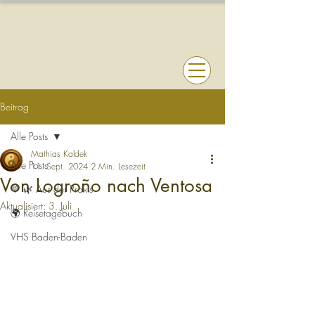
Beitrag
Alle Posts
Mathias Kaldek
Alle Posts
11. Sept. 2024
2 Min. Lesezeit
Von Logroño nach Ventosa
💚 🌿 Aus der Praxis
Aktualisiert:
3. Juli
🌍 Reisetagebuch
VHS Baden-Baden