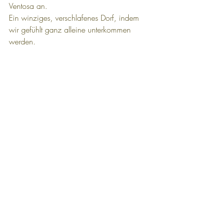
Ventosa an. 
Ein winziges, verschlafenes Dorf, indem 
wir gefühlt ganz alleine unterkommen 
werden.
Die Herberge ist super schön, ultra sauber 
und… von wegen wir sind alleine. Wir 
treffen auf Martina, Janin, Sascha, die 
ganze bisherige Pilgerfamile sogar die 
drei französischen Pilger und das 