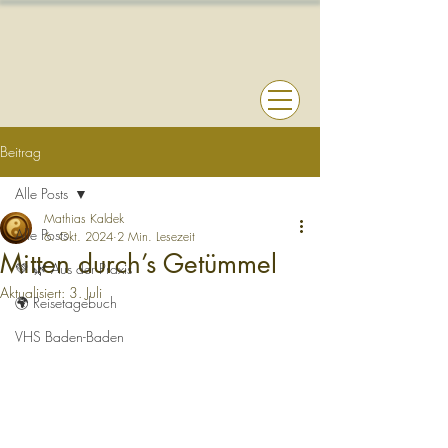
Beitrag
Alle Posts
Mathias Kaldek
Alle Posts
6. Okt. 2024
2 Min. Lesezeit
Mitten durch’s Getümmel
💚 🌿 Aus der Praxis
Aktualisiert:
3. Juli
🌍 Reisetagebuch
VHS Baden-Baden