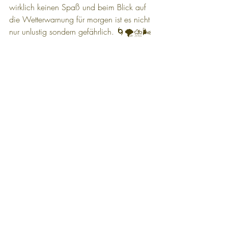
wirklich keinen Spaß und beim Blick auf 
die Wetterwarnung für morgen ist es nicht 
nur unlustig sondern gefährlich. 🌀🌪️⛈️🌬️
Morgen früh entscheiden wir was wir tun.
Jetzt versuchen wir erstmal erholsam zu 
schlafen 🛌 😴💤
Fazit des Tages: man muss nicht 
mit dem Kopf durch die Wand
Buen Camino 🦑🐙🍄🍄‍🟫
🌍 Reisetagebuch