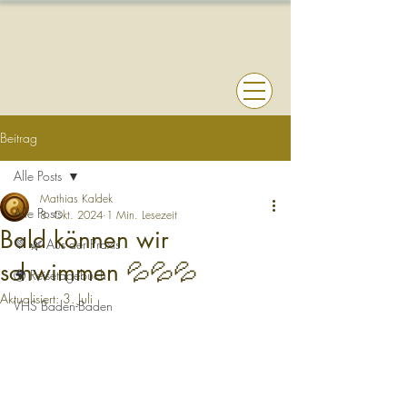
Beitrag
Alle Posts
Mathias Kaldek
Alle Posts
8. Okt. 2024
1 Min. Lesezeit
Bald können wir
💚 🌿 Aus der Praxis
schwimmen 💦💦💦
🌍 Reisetagebuch
Aktualisiert:
3. Juli
VHS Baden-Baden